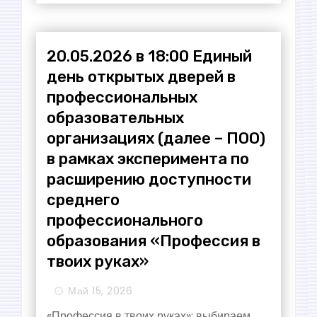
я
з
20.05.2026 в 18:00 Единый
а
день открытых дверей в
п
профессиональных
образовательных
и
организациях (далее – ПОО)
с
в рамках эксперимента по
расширению доступности
е
среднего
й
профессионального
образования «Профессия в
твоих руках»
Май 15, 2026
«Профессия в твоих руках»: выбираем