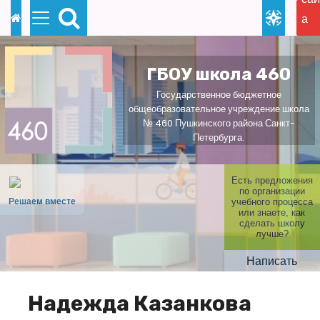
П
а
е
дл
р
сл
е
ГБОУ школа 460
ов
й
Государственное бюджетное
ящ
т
общеобразовательное учреждение школа
х
№ 460 Пушкинского района Санкт-
и
Петербурга.
к
с
Есть предложения
о
по организации
Решаем вместе
учебного процесса
д
или знаете, как
сделать школу
е
лучше?
р
Написать
ж
и
Надежда Казанкова
м