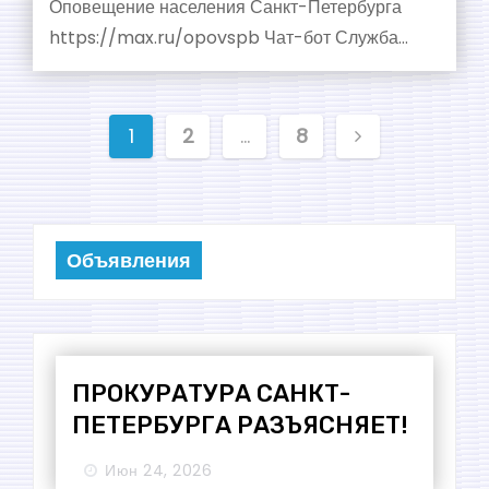
Оповещение населения Санкт-Петербурга
https://max.ru/opovspb Чат-бот Служба…
П
1
2
…
8
а
г
Объявления
и
н
а
ПРОКУРАТУРА САНКТ-
ц
ПЕТЕРБУРГА РАЗЪЯСНЯЕТ!
и
Июн 24, 2026