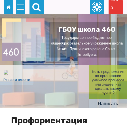
П
а
е
для
р
слаб
е
ГБОУ школа 460
овид
й
Государственное бюджетное
ящи
т
общеобразовательное учреждение школа
х
№ 460 Пушкинского района Санкт-
и
Петербурга.
к
с
Есть предложения
о
по организации
Решаем вместе
учебного процесса
д
или знаете, как
сделать школу
е
лучше?
р
Написать
ж
и
Профориентация
м