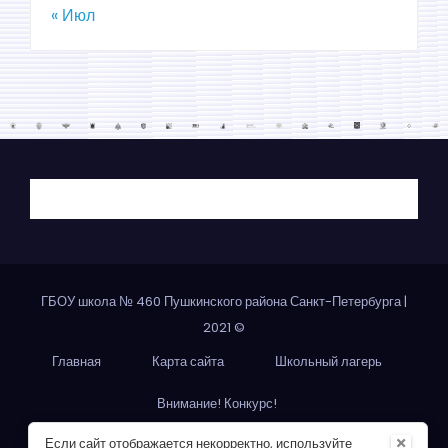
« Июл
ГБОУ школа № 460 Пушкинского района Санкт-Петербурга
|
2021 ©
Главная
Карта сайта
Школьный лагерь
Внимание! Конкурс!
×
Если сайт отображается некорректно, используйте
Политика в отношении обработки персональных данных