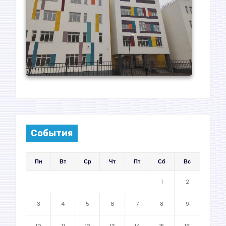
События
Пн
Вт
Ср
Чт
Пт
Сб
Вс
1
2
3
4
5
6
7
8
9