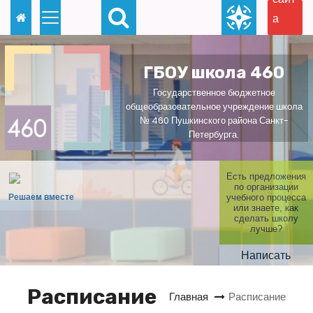
П
а
е
для
р
слаб
е
ГБОУ школа 460
овид
й
Государственное бюджетное
ящи
т
общеобразовательное учреждение школа
х
№ 460 Пушкинского района Санкт-
и
Петербурга.
к
с
Есть предложения
о
по организации
Решаем вместе
учебного процесса
д
или знаете, как
сделать школу
е
лучше?
р
Написать
ж
и
Расписание
Главная
Расписание
м