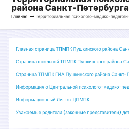
р
района Санкт-Петербурга
ж
и
Главная
Территориальная психолого-медико-педагоги
м
о
м
у
Главная страница ТПМПК Пушкинского района Сан
Страница школьной ТПМПК Пушкинского района Са
Страница ТПМПК ГИА Пушкинского района Санкт-П
Информация о Центральной психолого-медико-пед
Информационный Листок ЦПМПК
Уважаемые родители (законные представители) дет