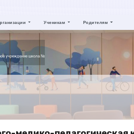
Организации
Ученикам
Родителям
сийские Проверочные Работы
Школа
Подразд
вие Коррупции
Безопасность
Образование
ное учреждение школа №
оклассников Размещены На Доске На Крыльце Школы. По
 Приемные Часы Заместителя Директора Борисовой МЛ)
го-медико-педагогическая 