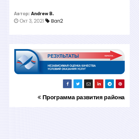
о
м
Автор:
Andrew B.
Окт 3, 2021
Ban2
у
Программа развития района
Н
а
в
и