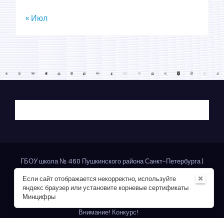
« Июл
ГБОУ школа № 460 Пушкинского района Санкт-Петербурга
|
2021 ©
×
Если сайт отображается некорректно, используйте
яндекс браузер или установите корневые сертификаты
Главная
Карта сайта
Школьный лагерь
Минцифры
Внимание! Конкурс!