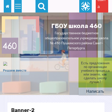
П
а
е
для
р
слаб
е
ГБОУ школа 460
овид
й
Государственное бюджетное
ящи
т
общеобразовательное учреждение школа
х
№ 460 Пушкинского района Санкт-
и
Петербурга.
к
с
Есть предложения
о
по организации
Решаем вместе
учебного процесса
д
или знаете, как
сделать школу
е
лучше?
р
Написать
ж
и
м
Banner-2